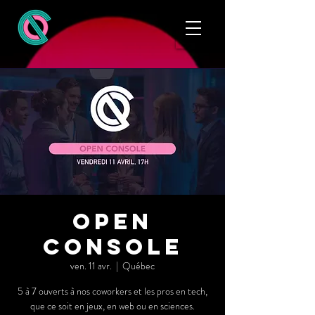
Open
Console
ven. 11 avr.
  |  
Québec
5 à 7 ouverts à nos coworkers et les pros en tech,
que ce soit en jeux, en web ou en sciences.