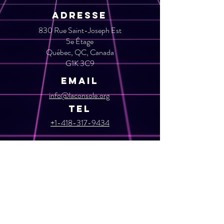
ADRESSE
830 Rue Saint-Joseph Est
5e Étage
Québec, QC, Canada
G1K 3C9
Email
info@laconsole.org​
TEL
+1-418-317-9434
Menu
Restez à l'affut
Abonnez-vous à notre infolettre