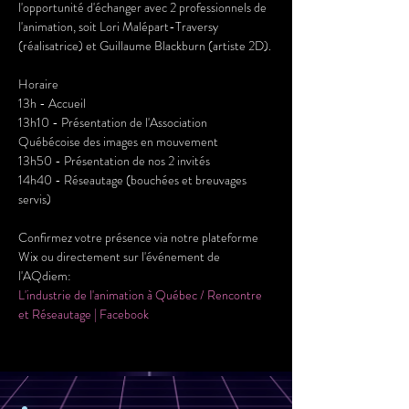
l'opportunité d'échanger avec 2 professionnels de 
l'animation, soit Lori Malépart-Traversy 
(réalisatrice) et Guillaume Blackburn (artiste 2D). 
Horaire
13h - Accueil 
13h10 - Présentation de l'Association 
Québécoise des images en mouvement 
13h50 - Présentation de nos 2 invités
14h40 - Réseautage (bouchées et breuvages 
servis)
Confirmez votre présence via notre plateforme 
Wix ou directement sur l'événement de 
l'AQdiem: 
L'industrie de l'animation à Québec / Rencontre 
et Réseautage | Facebook