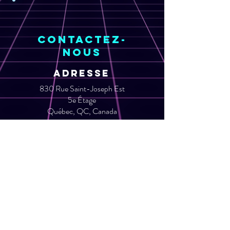
Contactez-
nous
ADRESSE
830 Rue Saint-Joseph Est
5e Étage
Québec, QC, Canada
G1K 3C9
Email
info@laconsole.org​
TEL
+1-418-317-9434
Menu