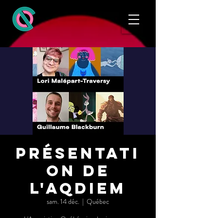
Présentati
on de
l'AQdiem
sam. 14 déc.
  |  
Québec