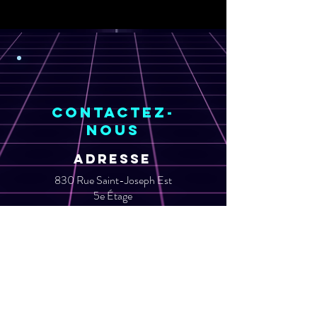
Contactez-
nous
ADRESSE
830 Rue Saint-Joseph Est
5e Étage
Québec, QC, Canada
G1K 3C9
Email
info@laconsole.org​
TEL
+1-418-317-9434