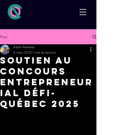
Post
Adam Pawliwec
6 mars 2025
1 min de lecture
Soutien au
concours
entrepreneur
ial Défi-
Québec 2025