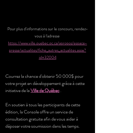
Pour plus d'informations sur le concours, rendez-
vous à l'adresse 
https://www.ville.quebec.qc.ca/apropos/espace-
presse/actualites/fiche_autres_actualites.aspx?
id=32004
Courrez la chance d'obtenir 50 000$ pour 
votre projet en développement grâce à cette 
initiative de la 
Ville de Québec
 . 
En soutien à tous les participants de cette 
édition, la Console offre un service de 
consultation gratuite afin de vous aider à 
déposer votre soumission dans les temps.