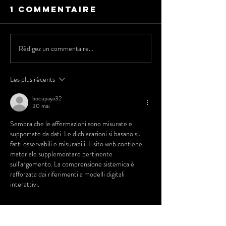
1 commentaire
Rédigez un commentaire...
Remerci
Soutien au
aux
concours
Les plus récents
partena
entrepreneurial
du Rally
bocupaya32
Défi-Québec
Octet -
30 mai
2025
Carnava
Sembra che le affermazioni sono misurate e 
Québec
supportate da dati. Le dichiarazioni si basano su 
fatti osservabili e misurabili. Il sito web contiene 
materiale supplementare pertinente 
sull'argomento. La comprensione sistemica è 
rafforzata dai riferimenti a modelli digitali 
interattivi.