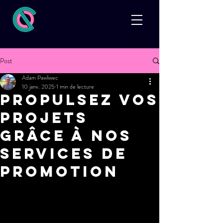
Post
Adam Pawliwec
10 janv. 2025
1 min de lecture
Propulsez vos
projets
grâce à nos
services de
promotion