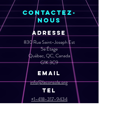
Contactez-
nous
ADRESSE
830 Rue Saint-Joseph Est
5e Étage
Québec, QC, Canada
G1K 3C9
Email
info@laconsole.org​
TEL
+1-418-317-9434
Menu
Restez à l'affut